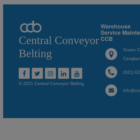
Warehouse
Service Maint
Central Conveyor
CCB
Green C
Belting
Cengkar
(021) 6
© 2021 Central Conveyor Belting.
info@co